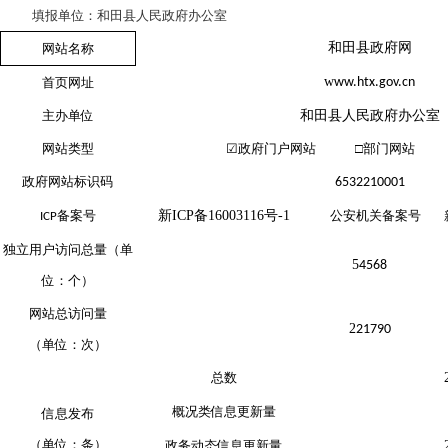
填报单位：
和田县人民政府办公室
和田县政府网
网站名称
w
首页网址
ww.htx.gov.cn
主办单位
和田县人民政府办公室
网站类型
☑
政府门户网站 □部门网站 
政府网站标识码
6532210001
备案号
新
ICP
备
16003116
号
-1
公安机关备案号
ICP
独立用户访问总量（单
5
4568
位：个）
网站总访问量
2
21790
（单位：次）
总数
概况类信息更新量
信息发布
（单位：条）
政务动态信息更新量