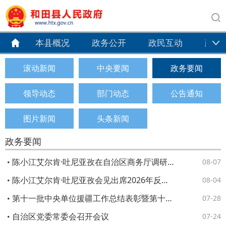
本县概况
政务公开
政民互动
政务
滚动新闻
中央要闻
政务要闻
领导动态
部门动态
公告通知
图片新闻
头条新闻
政务要闻
陈小江艾尔肯·吐尼亚孜在自治区商务厅调研座谈
08-07
陈小江艾尔肯·吐尼亚孜会见出席2026年反恐国际研讨会中外嘉宾
08-04
第十一批中央单位援疆工作总结表彰暨第十二批中央单位援疆干部人才欢迎大会举行
07-28
自治区党委常委会召开会议
07-24