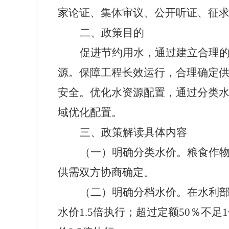
家
论证、集体审议、公开听证、征
二
、
政策目的
促进节约用水，通过建立合理
源。保障工程长效运行，合理确定
安全。优化水资源配置，通过分类
域优化配置。
三、政策解读具体内容
（一）明确分类水价。
粮食作
供需双方协商确定。
（二）明确分档水价
。在水利
水价
1.5
倍执行；超过定额
50
％不足
1