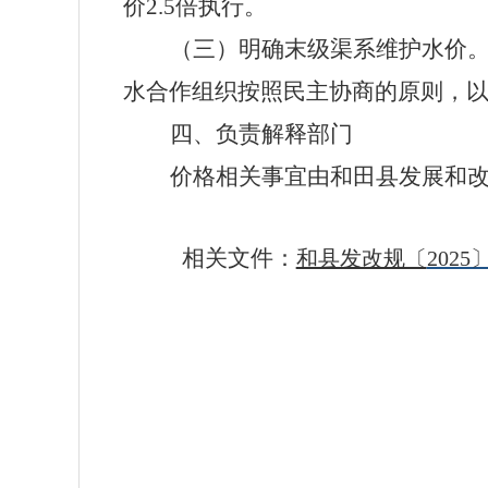
价
2.5
倍执行。
（三）明确末级渠系维护水价
水合作组织按照民主协商的原则，
四、负责解释部门
价格相关事宜由
和田县
发展和
相关文件：
和县发改规〔
202