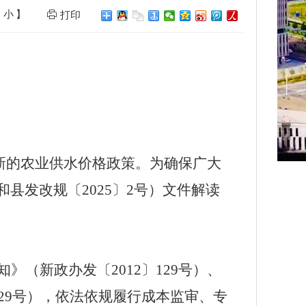
小
】
打印
新的农业供水价格政策。为确保广大
和县发改规〔
2025
〕
2
号）文件解读
知》（新政办发〔
2012
〕
129
号）、
29
号）
，
依法依规履行成本监审、
专