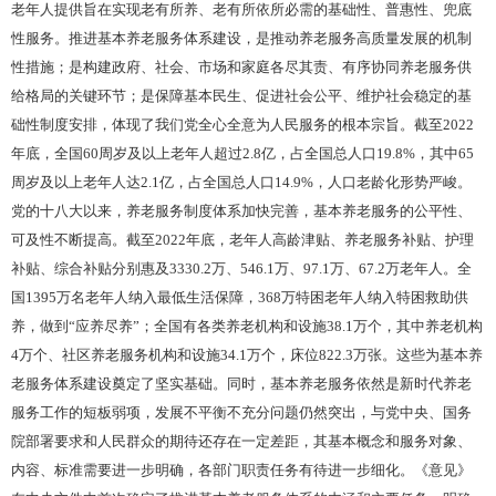
老年人提供旨在实现老有所养、老有所依所必需的基础性、普惠性、兜底
性服务。推进基本养老服务体系建设，是推动养老服务高质量发展的机制
性措施；是构建政府、社会、市场和家庭各尽其责、有序协同养老服务供
给格局的关键环节；是保障基本民生、促进社会公平、维护社会稳定的基
础性制度安排，体现了我们党全心全意为人民服务的根本宗旨。截至
2022
年底，全国60周岁及以上老年人超过2.8亿，占全国总人口19.8%，其中65
周岁及以上老年人达2.1亿，占全国总人口14.9%，人口老龄化形势严峻。
党的十八大以来，养老服务制度体系加快完善，基本养老服务的公平性、
可及性不断提高。截至2022年底，老年人高龄津贴、养老服务补贴、护理
补贴、综合补贴分别惠及3330.2万、546.1万、97.1万、67.2万老年人。全
国1395万名老年人纳入最低生活保障，368万特困老年人纳入特困救助供
养，做到“应养尽养”；全国有各类养老机构和设施38.1万个，其中养老机构
4万个、社区养老服务机构和设施34.1万个，床位822.3万张。这些为基本养
老服务体系建设奠定了坚实基础。同时，基本养老服务依然是新时代养老
服务工作的短板弱项，发展不平衡不充分问题仍然突出，与党中央、国务
院部署要求和人民群众的期待还存在一定差距，其基本概念和服务对象、
内容、标准需要进一步明确，各部门职责任务有待进一步细化。《意见》