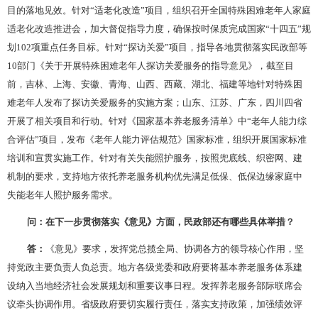
目的落地见效。针对
“适老化改造”项目，组织召开全国特殊困难老年人家庭
适老化改造推进会，加大督促指导力度，确保按时保质完成国家“十四五”规
划102项重点任务目标。针对“探访关爱”项目，指导各地贯彻落实民政部等
10部门《关于开展特殊困难老年人探访关爱服务的指导意见》，截至目
前，吉林、上海、安徽、青海、山西、西藏、湖北、福建等地针对特殊困
难老年人发布了探访关爱服务的实施方案；山东、江苏、广东，四川四省
开展了相关项目和行动。针对《国家基本养老服务清单》中“老年人能力综
合评估”项目，发布《老年人能力评估规范》国家标准，组织开展国家标准
培训和宣贯实施工作。针对有关失能照护服务，按照兜底线、织密网、建
机制的要求，支持地方依托养老服务机构优先满足低保、低保边缘家庭中
失能老年人照护服务需求。
问：在下一步贯彻落实《意见》方面，民政部还有哪些具体举措？
答：
《意见》要求，发挥党总揽全局、协调各方的领导核心作用，坚
持党政主要负责人负总责。地方各级党委和政府要将基本养老服务体系建
设纳入当地经济社会发展规划和重要议事日程。发挥养老服务部际联席会
议牵头协调作用。省级政府要切实履行责任，落实支持政策，加强绩效评