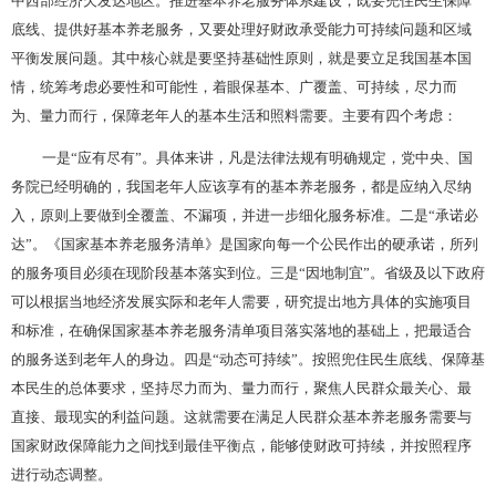
底线、提供好基本养老服务，又要处理好财政承受能力可持续问题和区域
平衡发展问题。其中核心就是要坚持基础性原则，就是要立足我国基本国
情，统筹考虑必要性和可能性，着眼保基本、广覆盖、可持续，尽力而
为、量力而行，保障老年人的基本生活和照料需要。主要有四个考虑：
一是
“应有尽有”。具体来讲，凡是法律法规有明确规定，党中央、国
务院已经明确的，我国老年人应该享有的基本养老服务，都是应纳入尽纳
入，原则上要做到全覆盖、不漏项，并进一步细化服务标准。二是“承诺必
达”。《国家基本养老服务清单》是国家向每一个公民作出的硬承诺，所列
的服务项目必须在现阶段基本落实到位。三是“因地制宜”。省级及以下政府
可以根据当地经济发展实际和老年人需要，研究提出地方具体的实施项目
和标准，在确保国家基本养老服务清单项目落实落地的基础上，把最适合
的服务送到老年人的身边。四是“动态可持续”。按照兜住民生底线、保障基
本民生的总体要求，坚持尽力而为、量力而行，聚焦人民群众最关心、最
直接、最现实的利益问题。这就需要在满足人民群众基本养老服务需要与
国家财政保障能力之间找到最佳平衡点，能够使财政可持续，并按照程序
进行动态调整。