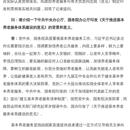
合实际认真贯彻落实。民政部养老服务司有关负责同志就《意见》制定印
发和贯彻落实相关问题，回答了记者提问。
问：请介绍一下中共中央办公厅、国务院办公厅印发《关于推进基本
养老服务体系建设的意见》的背景和意义。
答：
党中央、国务院高度重视基本养老服务工作。习近平总书记多次
作出重要指示批示，强调要加强养老公共服务，内容上要多样，财力上要
倾斜，全社会一起努力，把老年人安顿好、照顾好，让老年人安享晚年。
李强总理指出，要实施积极应对人口老龄化国家战略，加强养老服务保
障。要树立积极老龄观，分层分类做好养老服务，让高龄失能老人老有所
养，让低龄健康老人老有所为。党的十九届五中全会作出关于健全基本养
老服务体系的重大决策部署。党的二十大提出推动实现全体老年人享有基
本养老服务。中共中央、国务院印发的《关于加强新时代老龄工作的意
见》提出
“建立基本养老服务清单制度”。按照党中央、国务院决策部署，民
政部会同有关部门研究起草并报请中办、国办印发了《关于推进基本养老
服务体系建设的意见》。
基本养老服务是指由国家直接提供或者通过一定方式引导相关主体向