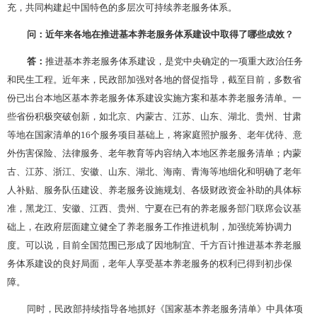
充，共同构建起中国特色的多层次可持续养老服务体系。
问：近年来各地在推进基本养老服务体系建设中取得了哪些成效？
答：
推进基本养老服务体系建设，是党中央确定的一项重大政治任务
和民生工程。近年来，民政部加强对各地的督促指导，截至目前，多数省
份已出台本地区基本养老服务体系建设实施方案和基本养老服务清单。一
些省份积极突破创新，如北京、内蒙古、江苏、山东、湖北、贵州、甘肃
等地在国家清单的
16个服务项目基础上，将家庭照护服务、老年优待、意
外伤害保险、法律服务、老年教育等内容纳入本地区养老服务清单；内蒙
古、江苏、浙江、安徽、山东、湖北、海南、青海等地细化和明确了老年
人补贴、服务队伍建设、养老服务设施规划、各级财政资金补助的具体标
准，黑龙江、安徽、江西、贵州、宁夏在已有的养老服务部门联席会议基
础上，在政府层面建立健全了养老服务工作推进机制，加强统筹协调力
度。可以说，目前全国范围已形成了因地制宜、千方百计推进基本养老服
务体系建设的良好局面，老年人享受基本养老服务的权利已得到初步保
障。
同时，民政部持续指导各地抓好《国家基本养老服务清单》中具体项