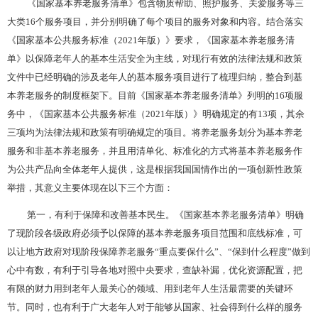
《国家基本养老服务清单》包含物质帮助、照护服务、关爱服务等三
大类
16个服务项目，并分别明确了每个项目的服务对象和内容。结合落实
《国家基本公共服务标准（2021年版）》要求，《国家基本养老服务清
单》以保障老年人的基本生活安全为主线，对现行有效的法律法规和政策
文件中已经明确的涉及老年人的基本服务项目进行了梳理归纳，整合到基
本养老服务的制度框架下。目前《国家基本养老服务清单》列明的16项服
务中，《国家基本公共服务标准（2021年版）》明确规定的有13项，其余
三项均为法律法规和政策有明确规定的项目。将养老服务划分为基本养老
服务和非基本养老服务，并且用清单化、标准化的方式将基本养老服务作
为公共产品向全体老年人提供，这是根据我国国情作出的一项创新性政策
举措，其意义主要体现在以下三个方面：
第一，有利于保障和改善基本民生。《国家基本养老服务清单》明确
了现阶段各级政府必须予以保障的基本养老服务项目范围和底线标准，可
以让地方政府对现阶段保障养老服务
“重点要保什么”、“保到什么程度”做到
心中有数，有利于引导各地对照中央要求，查缺补漏，优化资源配置，把
有限的财力用到老年人最关心的领域、用到老年人生活最需要的关键环
节。同时，也有利于广大老年人对于能够从国家、社会得到什么样的服务