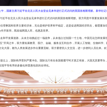
日上午，国家主席习近平在北京人民大会堂会见来华进行正式访问的英国首相斯塔默。新华社记者
家主席习近平在北京人民大会堂会见来华进行正式访问的英国首相斯塔默。双方同意中英要发展长
常任理事国和世界主要经济体，无论是维护世界和平稳定，还是促进两国经济民生，都需要加
与合作开新局，既造福两国人民，也惠及世界。
持走和平发展道路，从未主动挑起过一场战争，从未侵占过别国一寸土地，中国无论怎样发展
五五”开局之年，双方要拓展教育、医疗、金融、服务业互利合作，开展人工智能、生物科学
文化大国，都为人类发展进步作出重要贡献。双方要密切人文交流，进一步便利人员往来。欢
甚嚣尘上，国际秩序受到严重冲击。国际法只有在各国都遵守时才真正有效，大国尤其要带头
实现平等有序的多极化和普惠包容的全球化。