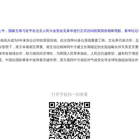
日上午，国家主席习近平在北京人民大会堂会见来华进行正式访问的英国首相斯塔默。新华社记者
，很高兴成为
8年来首位访华的英国首相。此次我率60多位英国重要工商、文化界代表访华，
际形势下，英方本着相互尊重、相互信任精神同中方建立长期稳定的全面战略伙伴关系至关重
保等各领域合作，助力彼此经济增长，为两国人民带来福祉。人民交往越密切，越有利于增进
梁。中国在国际事务中发挥着关键作用，英方愿同中方就应对气候变化等全球性挑战加强合作
打开手机扫一扫查看