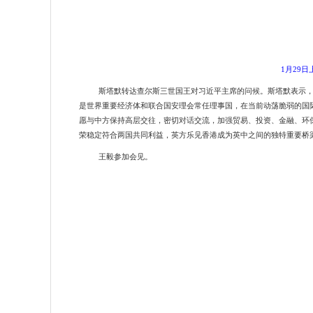
1月29
斯塔默转达查尔斯三世国王对习近平主席的问候。斯塔默表示
是世界重要经济体和联合国安理会常任理事国，在当前动荡脆弱的国
愿与中方保持高层交往，密切对话交流，加强贸易、投资、金融、环
荣稳定符合两国共同利益，英方乐见香港成为英中之间的独特重要桥
王毅参加会见。