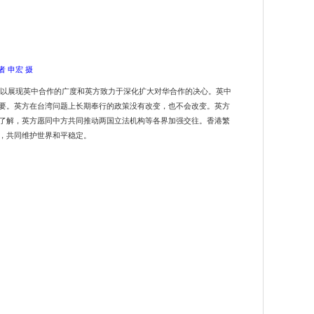
 申宏 摄
足以展现英中合作的广度和英方致力于深化扩大对华合作的决心。英中
要。英方在台湾问题上长期奉行的政策没有改变，也不会改变。英方
了解，英方愿同中方共同推动两国立法机构等各界加强交往。香港繁
，共同维护世界和平稳定。