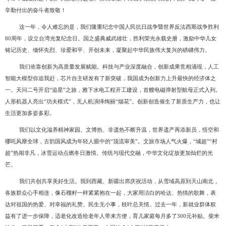
辛勤付出的奋斗者致敬！
这一年，令人难忘的是，我们隆重纪念中国人民抗日战争暨世界反法西斯战争胜利
80周年，设立台湾光复纪念日。国之盛典威武雄壮，胜利荣光永载史册，激励中华儿女
铭记历史、缅怀先烈、珍爱和平、开创未来，凝聚起中华民族伟大复兴的磅礴伟力。
我们依靠创新为高质量发展赋能。科技与产业深度融合，创新成果竞相涌现，人工
智能大模型你追我赶，芯片自主研发有了新突破，我国成为创新力上升最快的经济体之
一。天问二号开启
“追星”之旅，雅下水电工程开工建设，首艘电磁弹射型航母正式入列。
人形机器人亮出“功夫模式”，无人机演绎绚丽“烟花”。创新创造催生了新质生产力，也让
生活更加多姿多彩。
我们以文化滋养精神家园。文博热、非遗热不断升温，世界遗产再添新员，悟空和
哪吒风靡全球，古韵国风成为年轻人眼中的
“顶流审美”。文旅市场人气火爆，“城超”“村
超”热闹非凡，冰雪运动点燃冬日激情。传统与现代交融，中华文化绽放更加灿烂的光
芒。
我们共创共享美好生活。我到西藏、新疆出席庆祝活动，从雪域高原到天山南北，
各族群众心手相连，像石榴籽一样紧紧抱在一起，大家用洁白的哈达、热情的歌舞，表
达对祖国的热爱、对幸福的礼赞。民生无小事，枝叶总关情。过去一年，新就业群体权
益有了进一步保障，适老化改造给老年人带来方便，育儿家庭每月多了
300元补贴。柴米