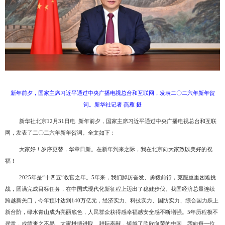
新年前夕，国家主席习近平通过中央广播电视总台和互联网，发表二〇二六年新年贺
词。新华社记者
燕雁
摄
新华社北京
12月31日电 新年前夕，国家主席习近平通过中央广播电视总台和互联
网，发表了二〇二六年新年贺词。全文如下：
大家好！岁序更替，华章日新。在新年到来之际，我在北京向大家致以美好的祝
福！
2025年是“十四五”收官之年。5年来，我们踔厉奋发、勇毅前行，克服重重困难挑
战，圆满完成目标任务，在中国式现代化新征程上迈出了稳健步伐。我国经济总量连续
跨越新关口，今年预计达到140万亿元，经济实力、科技实力、国防实力、综合国力跃上
新台阶，绿水青山成为亮丽底色，人民群众获得感幸福感安全感不断增强。5年历程极不
寻常，成绩来之不易。大家拼搏进取、耕耘奉献，铸就了欣欣向荣的中国。我向每一位