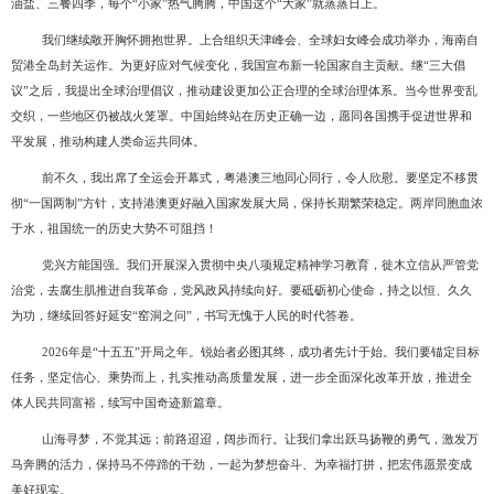
油盐、三餐四季，每个“小家”热气腾腾，中国这个“大家”就蒸蒸日上。
我们继续敞开胸怀拥抱世界。上合组织天津峰会、全球妇女峰会成功举办，海南自
贸港全岛封关运作。为更好应对气候变化，我国宣布新一轮国家自主贡献。继
“三大倡
议”之后，我提出全球治理倡议，推动建设更加公正合理的全球治理体系。当今世界变乱
交织，一些地区仍被战火笼罩。中国始终站在历史正确一边，愿同各国携手促进世界和
平发展，推动构建人类命运共同体。
前不久，我出席了全运会开幕式，粤港澳三地同心同行，令人欣慰。要坚定不移贯
彻
“一国两制”方针，支持港澳更好融入国家发展大局，保持长期繁荣稳定。两岸同胞血浓
于水，祖国统一的历史大势不可阻挡！
党兴方能国强。我们开展深入贯彻中央八项规定精神学习教育，徙木立信从严管党
治党，去腐生肌推进自我革命，党风政风持续向好。要砥砺初心使命，持之以恒、久久
为功，继续回答好延安
“窑洞之问”，书写无愧于人民的时代答卷。
2026年是“十五五”开局之年。锐始者必图其终，成功者先计于始。我们要锚定目标
任务，坚定信心、乘势而上，扎实推动高质量发展，进一步全面深化改革开放，推进全
体人民共同富裕，续写中国奇迹新篇章。
山海寻梦，不觉其远；前路迢迢，阔步而行。让我们拿出跃马扬鞭的勇气，激发万
马奔腾的活力，保持马不停蹄的干劲，一起为梦想奋斗、为幸福打拼，把宏伟愿景变成
美好现实。