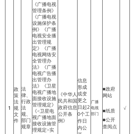
《广播电视
管理条例》
《广播电视
设施保护条
例》《广播
电视安全播
出管理规
定》《广播
电视网络安
全管理办
法》《广播
电视广告播
出管理办
信息
法》《卫星
形成
■政府
法
政
电视广播地
或变
《中华人
网站
律、
策
面接收设施
更之
民共和国
行政
广播
法
管理规定》
2
1
日起
√
政府信息
电视
法
规
■纸质
《<卫星电
0个工
部门
规、
公开条
文
视广播地面
■公开
作日
部门
件
例》
接收设施管
查阅点
规章
内公
理规定>实