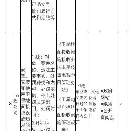
定书文号、
处罚履行方
式和期限等
.
《卫星地
面接收设
1.处罚对
施接收外
象、案件名
国卫星传
称、违法主
设
送电视节
要事实、处
置、
罚种类和内
安装
目管理办
信息
容、处罚依
和使
■政府
法》
文化
形成或
用卫
据、作出处
行
网站
体育
变更之
《卫星电
星地
政
罚决定部
8
■纸质
20
和旅
√
日起
处
面接
视广播地
门、处罚时
个工作
游部
■公开
罚
收设
间；
面接收设
日内公
门
查阅点
施违
开
2.处罚结
施管理规
规的
果、处罚决
定》