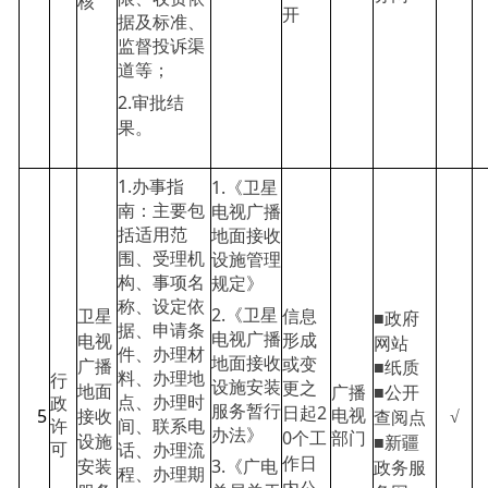
核
开
据及标准、
监督投诉渠
道等；
2.审批结
果。
1.办事指
1.《卫星
南：主要包
电视广播
括适用范
地面接收
围、受理机
设施管理
构、事项名
规定》
称、设定依
2.《卫星
卫星
■政府
信息
据、申请条
电视广播
电视
网站
形成
件、办理材
地面接收
广播
■纸质
或变
料、办理地
行
设施安装
地面
更之
■公开
广播
点、办理时
政
服务暂行
2
接收
5
日起
√
查阅点
电视
间、联系电
许
办法》
0个工
设施
部门
■新疆
话、办理流
可
作日
3.《广电
安装
政务服
程、办理期