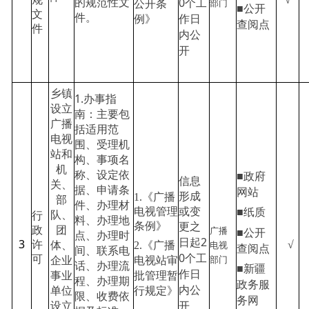
0个工
部门
的规范性文
公开条
■公开
文
作日
件。
例》
查阅点
件
内公
开
乡镇
1.办事指
设立
南：主要包
广播
括适用范
电视
围、受理机
站和
构、事项名
机
称、设定依
■政府
信息
关、
据、申请条
网站
形成
1.《广播
部
件、办理材
■纸质
电视管理
或变
队、
行
料、办理地
条例》
更之
广播
政
团
■公开
点、办理时
2
3
日起
√
电视
许
2.《广播
体、
查阅点
间、联系电
0个工
部门
可
电视站审
企业
话、办理流
■新疆
作日
批管理暂
事业
程、办理期
政务服
内公
行规定》
单位
限、收费依
务网
开
设立