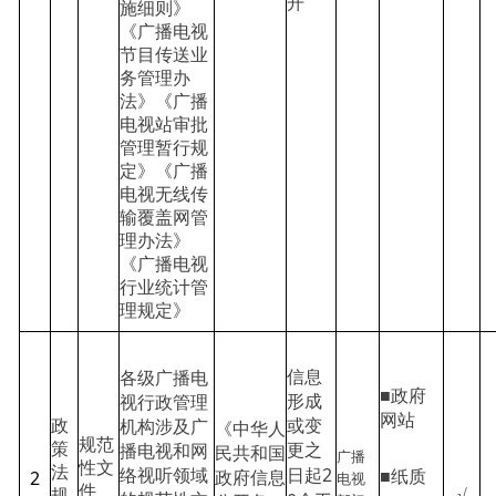
开
施细则》
《广播电视
节目传送业
务管理办
法》《广播
电视站审批
管理暂行规
定》《广播
电视无线传
输覆盖网管
理办法》
《广播电视
行业统计管
理规定》
信息
各级广播电
■政府
形成
视行政管理
网站
政
或变
机构涉及广
《中华人
规范
策
更之
播电视和网
民共和国
广播
性文
法
2
■纸质
2
络视听领域
日起
电视
政府信息
件
√
规