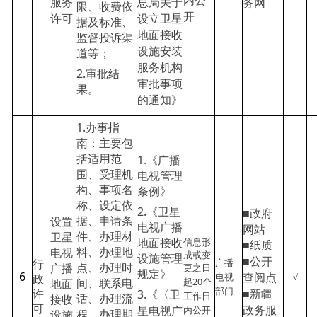
内公
总局关于
服务
务网
限、收费依
开
设立卫星
许可
据及标准、
地面接收
监督投诉渠
设施安装
道等；
服务机构
2.审批结
审批事项
果。
的通知》
1.办事指
南：主要包
括适用范
1.《广播
围、受理机
电视管理
构、事项名
条例》
称、设定依
2.《卫星
■政府
据、申请条
设置
电视广播
网站
件、办理材
卫星
地面接收
■纸质
信息形
料、办理地
电视
成或变
设施管理
■公开
广播
行
点、办理时
广播
更之日
规定》
6
查阅点
电视
√
政
20个
间、联系电
起
地面
部门
■新疆
3.《〈卫
许
工作日
话、办理流
接收
政务服
星电视广
可
内公开
程、办理期
设施