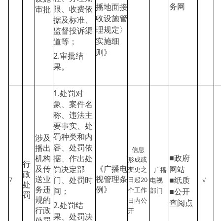
务网
播地面接
限、收费依
审批
收设施管
据及标准、
理规定〉
监督投诉渠
实施细
道等；
则》
2.审批结
果。
1.处罚对
象、案件名
称、违法主
要事实、处
罚种类和内
涉及
容、处罚依
播出
信息
■政府
据、作出处
机构
形成或
行
网站
罚决定部
及传
《广播电
广播
变更之
政
■纸质
门、处罚时
7
20
送业
视管理条
电视
√
日起
处
个工作
务违
间；
例》
部门
■公开
罚
日内公
规的
查阅点
2.处罚结
开
行政
果、处罚决
处罚