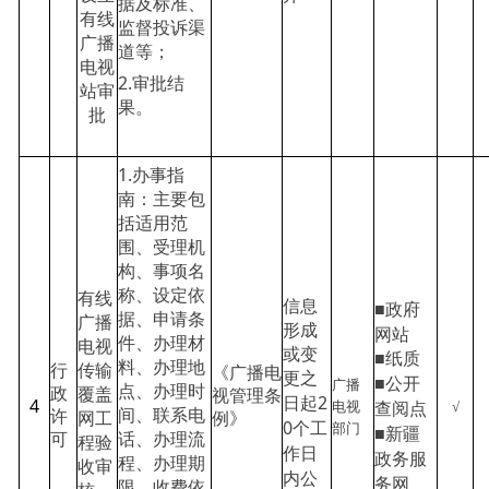
据及标准、
有线
监督投诉渠
广播
道等；
电视
2.审批结
站审
果。
批
1.办事指
南：主要包
括适用范
围、受理机
构、事项名
称、设定依
有线
■政府
信息
据、申请条
广播
形成
网站
件、办理材
电视
或变
■纸质
料、办理地
行
传输
《广播电
更之
■公开
广播
点、办理时
政
覆盖
视管理条
2
4
日起
电视
查阅点
√
间、联系电
许
网工
例》
0个工
部门
■新疆
话、办理流
可
程验
作日
政务服
程、办理期
收审
内公
务网
限、收费依