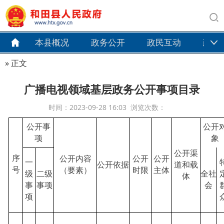
本县概况
政务公开
政民互动
政务
» 正文
广播电视领域基层政务公开事项目录
时间：2023-09-28 16:03 浏览次数：
公开事
公开
项
象
公开渠
公开内容
公开
公开
序
一
公开依据
道和载
号
（要素）
时限
主体
级
二级
全社
体
事
事项
会
项