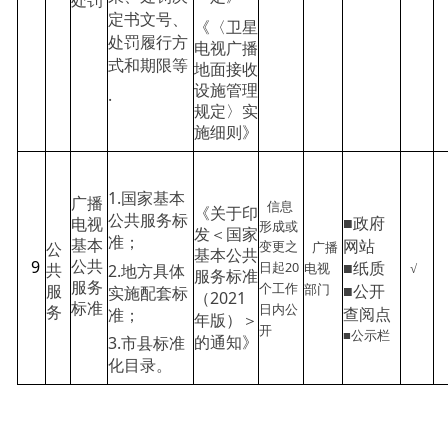
处罚
定书文号、
《〈卫星
处罚履行方
电视广播
式和期限等
地面接收
设施管理
.
规定〉实
施细则》
1.国家基本
广播
信息
《关于印
公共服务标
■政府
电视
形成或
发＜国家
准；
网站
基本
广播
变更之
公
基本公共
9
■纸质
20
公共
电视
√
2.地方具体
日起
共
服务标准
个工作
服务
部门
■公开
实施配套标
服
2021
（
日内公
标准
查阅点
准；
务
年版）＞
开
■公示栏
的通知》
3.市县标准
化目录。